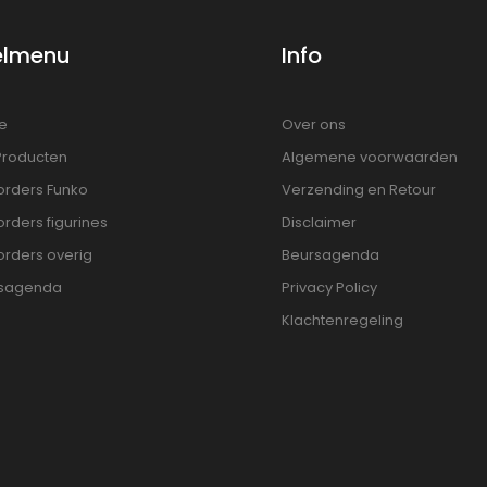
elmenu
Info
e
Over ons
 Producten
Algemene voorwaarden
orders Funko
Verzending en Retour
rders figurines
Disclaimer
orders overig
Beursagenda
sagenda
Privacy Policy
Klachtenregeling