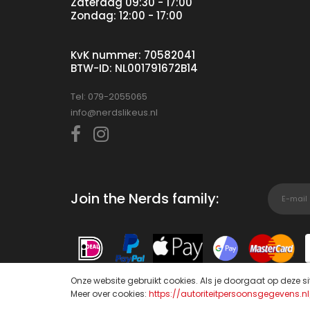
Zaterdag 09:30 - 17:00
Zondag: 12:00 - 17:00
KvK nummer: 70582041
BTW-ID: NL001791672B14
Tel: 079-2055065
info@nerdslikeus.nl
Join the Nerds family:
Onze website gebruikt cookies. Als je doorgaat op deze si
Meer over cookies:
https://autoriteitpersoonsgegevens.n