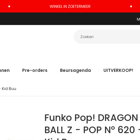
WINKEL IN ZOETERMEER
M
nnen
Pre-orders
Beursagenda
UITVERKOOP!
- Kid Buu
Funko Pop! DRAGON
BALL Z - POP N° 620 