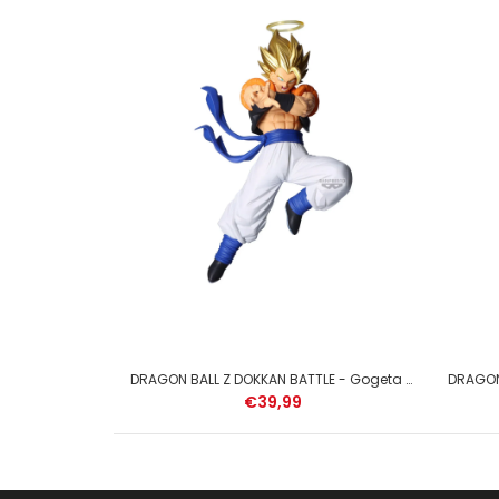
DRAGON BALL GT - Son Goku - Figure Solid Edge Works 21cm
DRAGON BALL Z DOKKAN BATTLE - Gogeta - Figure 10th Anniversary 19cm
€39,99