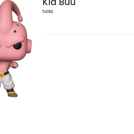
Kid Buu
Funko