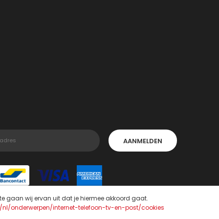
AANMELDEN
te gaan wij ervan uit dat je hiermee akkoord gaat.
l/nl/onderwerpen/internet-telefoon-tv-en-post/cookies