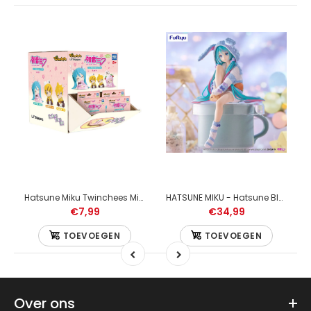
minasta 21cm
Hatsune Miku Twinchees Mini Figures Lil' Sleepers Wave 3 5 cm Blind Pack (1 stuk)
HATSUNE MIKU - Hatsune Blue Pajama Ver - Statue 14cm
€7,99
€34,99
TOEVOEGEN
TOEVOEGEN
Over ons