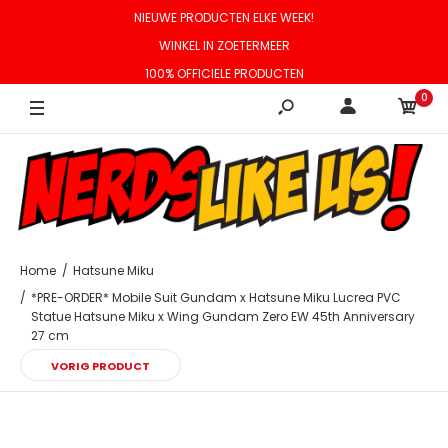
NIEUWE PRODUCTEN ELKE WEEK!
WINKEL IN ZOETERMEER
100% OFFICIELE PRODUCTEN
0
Home
Hatsune Miku
*PRE-ORDER* Mobile Suit Gundam x Hatsune Miku Lucrea PVC
Statue Hatsune Miku x Wing Gundam Zero EW 45th Anniversary
27 cm
VORIG PRODUCT